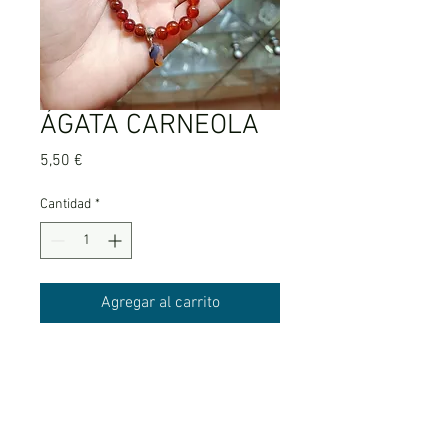
ÁGATA CARNEOLA
Precio
5,50 €
Cantidad
*
Agregar al carrito
Amor, pasión y sexualidad.
*Amuleto aleatorio*.