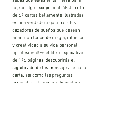
sepas que estás en la Tierra para
lograr algo excepcional. áEste cofre
de 67 cartas bellamente ilustradas
es una verdadera guía para los
cazadores de sueños que desean
añadir un toque de magia, intuición
y creatividad a su vida personal
oprofesional!En el libro explicativo
de 176 páginas, descubrirás el
significado de los mensajes de cada
carta, así como las preguntas
asociadas a la misma. Te invitarán a
reflexionar sobre los desafíos a los
que te enfrentas, a alimentar tu
magia, alentar a tu espíritu creativo
a desarrollarse y a tomar decisiones
inspiradas. Entonces podrás
alcanzar tus objetivos, llevar a cabo
el proyecto que deseas, tu mayor