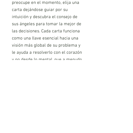
preocupe en el momento, elija una
carta dejándose guiar por su
intuición y descubra el consejo de
sus ángeles para tomar la mejor de
las decisiones. Cada carta funciona
como una llave esencial hacia una
visión más global de su problema y
le ayuda a resolverlo con el corazón
y no desde lo mental, que a menudo
falsea nuestra percepción de las
cosas. Gracias a estos mensajes de
amor, sanación y protección,
recibirá un verdadero
acompañamiento de sus ángeles
que podrá utilizar en las distintas
áreas de su vida, día tras día...
AVISO LEGAL