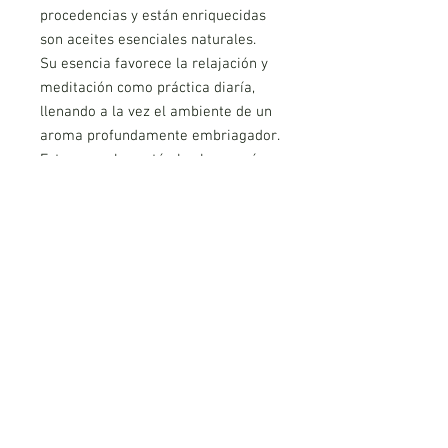
procedencias y están enriquecidas
son aceites esenciales naturales.
Su esencia favorece la relajación y
meditación como práctica diaría,
llenando a la vez el ambiente de un
aroma profundamente embriagador.
Estas mezclas están hechas según
la antigua práctica de quemar
incienso las civilizaciones mayas e
incas.
100% natural.
Marca: Ulla
contenido: 25 gramos
AVISO LEGAL
POLITICA DE PRIVACIDAD
COOKIES