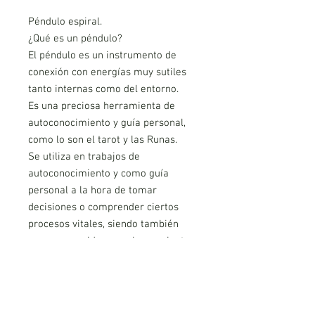
Péndulo espiral.
¿Qué es un péndulo?
El péndulo es un instrumento de
conexión con energías muy sutiles
tanto internas como del entorno.
Es una preciosa herramienta de
autoconocimiento y guía personal,
como lo son el tarot y las Runas.
Se utiliza en trabajos de
autoconocimiento y como guía
personal a la hora de tomar
decisiones o comprender ciertos
procesos vitales, siendo también
muy reconocido como herramienta
terapéutica de sanación.
¿Cómo limpiar el péndulo?
Puedes hacerlo con humo ancestral
de descarga, como mirra, copal,