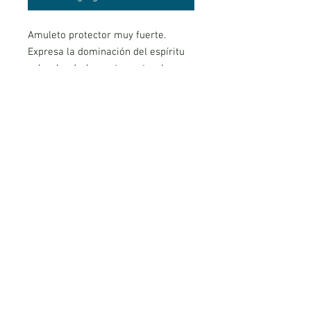
Amuleto protector muy fuerte.
Expresa la dominación del espíritu
sobre los 4 elementos naturales.
Ahuyenta a los demonios.
El Tetragramaton es uno de los
amuletos de protección más fuerte.
Material: plata 1°ley
*NO TIENE CAMBIO NI DEVOLUCIÓN
AVISO LEGAL
POLITICA DE PRIVACIDAD
COOKIES
CONDICIONES DE REEMBOLSO Y DEVOLUCIÓN
PLATAFORMA DE RESOLUCIÓN DE LITIGIOS EN LINEA
Mundo Magico de Manuel