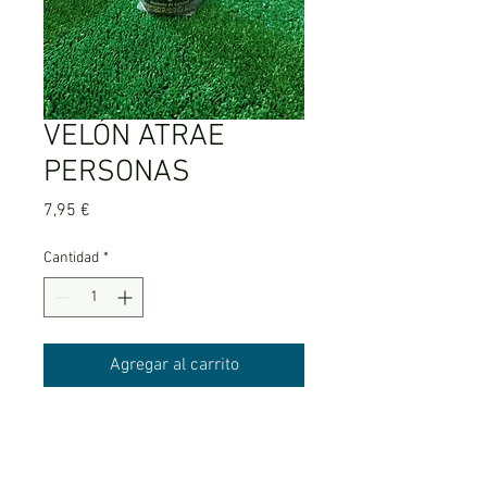
VELÓN ATRAE
PERSONAS
Precio
7,95 €
Cantidad
*
Agregar al carrito
Para atraer y ser aceptado por otras
personas.