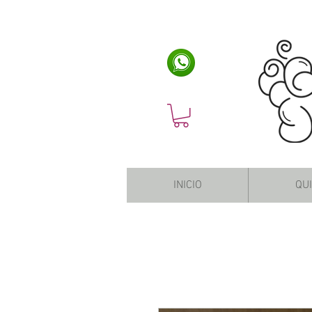
INICIO
QU