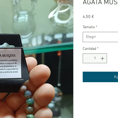
ÁGATA MU
Precio
4,50 €
Tamaño
*
Elegir
Cantidad
*
Ag