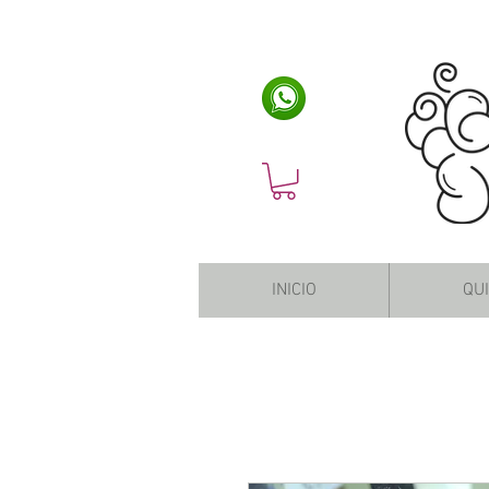
INICIO
QU