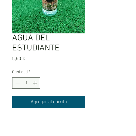
AGUA DEL
ESTUDIANTE
Precio
5,50 €
Cantidad
*
Agregar al carrito
Para favorecer el estudio. Ayuda a
superar con éxito los exámenes.