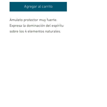
Agregar al carrito
Amuleto protector muy fuerte.
Expresa la dominación del espíritu
sobre los 4 elementos naturales.
Ahuyenta a los demonios.
El Tetragramaton es uno de los
amuletos de protección más fuerte.
Material: plata 1°ley
Tamaño: 3cm aprox
*NO TIENE CAMBIO NI DEVOLUCIÓN
AVISO LEGAL
POLITICA DE PRIVACIDAD
COOKIES
CONDICIONES DE REEMBOLSO Y DEVOLUCIÓN