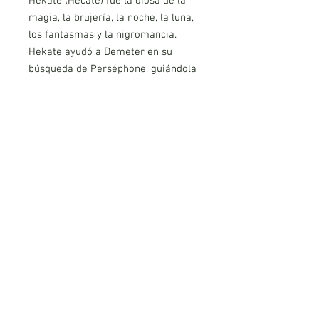
Hekate (Hecate) fue la diosa de la
magia, la brujería, la noche, la luna,
los fantasmas y la nigromancia.
Hekate ayudó a Demeter en su
búsqueda de Perséphone, guiándola
a través de la noche con antorchas
en llamas. Hekate a menudo se
representaba en forma triple como
una diosa de la encrucijada.
Material: resina
Tamaño: 28cm aproximadamente
AVISO LEGAL
POLITICA DE PRIVACIDAD
COOKIES
CONDICIONES DE REEMBOLSO Y DEVOLUCIÓN
PLATAFORMA DE RESOLUCIÓN DE LITIGIOS EN LINEA