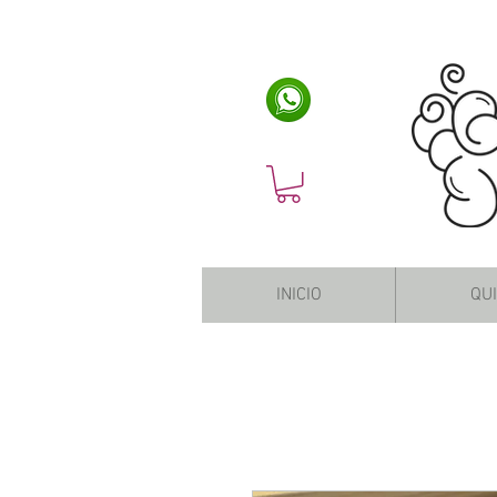
INICIO
QU