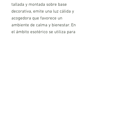
tallada y montada sobre base
decorativa, emite una luz cálida y
acogedora que favorece un
ambiente de calma y bienestar. En
el ámbito esotérico se utiliza para
armonizar espacios, promover la
relajación y crear una atmósfera
propicia para la meditación, el
descanso y el equilibrio energético.
Ideal para el hogar, oficinas o
espacios de terapia.
AVISO LEGAL
POLITICA DE PRIVACIDAD
COOKIES
CONDICIONES DE REEMBOLSO Y DEVOLUCIÓN