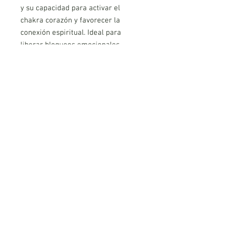
y su capacidad para activar el
chakra corazón y favorecer la
conexión espiritual. Ideal para
liberar bloqueos emocionales,
promover la paz interior y potenciar
la meditación. Una aliada poderosa
para la transformación y el
crecimiento personal.
*Precio por unidad*
AVISO LEGAL
POLITICA DE PRIVACIDAD
COOKIES
CONDICIONES DE REEMBOLSO Y DEVOLUCIÓN
PLATAFORMA DE RESOLUCIÓN DE LITIGIOS EN LINEA
Mundo Magico de Manuel