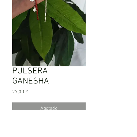
PULSERA
GANESHA
Precio
27,00 €
Agotado
Pulsera Ganesha de plata de 1° ley