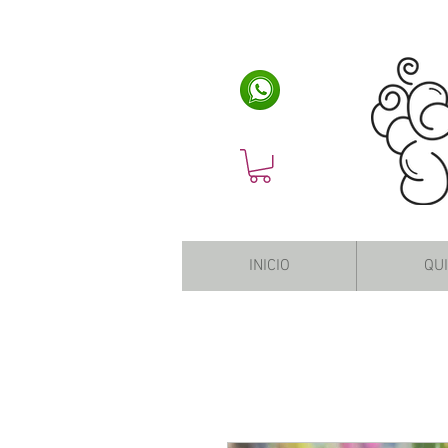
INICIO
QU