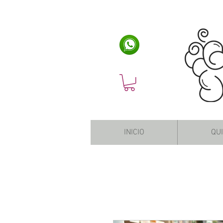
INICIO
QU