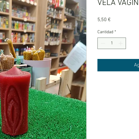
VELA VAGI
Precio
5,50 €
Cantidad
*
Ag