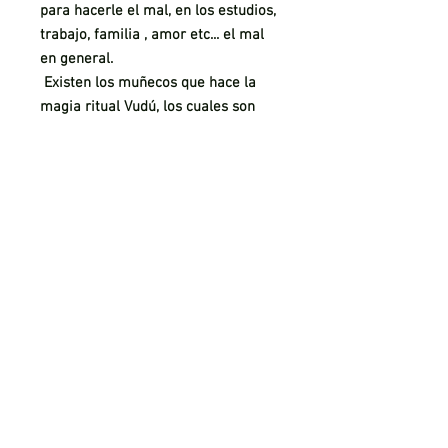
para hacerle el mal, en los estudios,
trabajo, familia , amor etc... el mal
en general.
Existen los muñecos que hace la
magia ritual Vudú, los cuales son
muy temidos por todos los brujos y
personas que conocen de ellos, ya
que la efectividad de los conjuros,
encantamientos y hechizos que se
hace con estos muñecos son muy
efectivos.
AVISO LEGAL
POLITICA DE PRIVACIDAD
COOKIES
CONDICIONES DE REEMBOLSO Y DEVOLUCIÓN